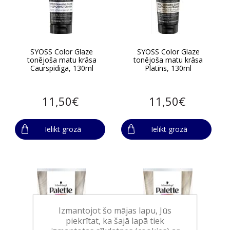
SYOSS Color Glaze
SYOSS Color Glaze
tonējoša matu krāsa
tonējoša matu krāsa
Caurspīdīga, 130ml
Platīns, 130ml
11,50€
11,50€
Ielikt grozā
Ielikt grozā
Izmantojot šo mājas lapu, Jūs
piekrītat, ka šajā lapā tiek