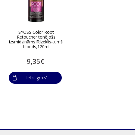
SYOSS Color Root
Retoucher tonējošs
izsmidzināms līdzeklis-tumši
blonds,120ml
9,35€
Ielikt grozā