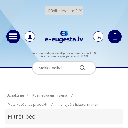
Līdz minimālajai pasūtījuma summai atlikuši 15€
Līdz bezmaksas piegādei atlikuši 50€
Uz sākumu
/
Kosmētika un Higiēna
/
Matu kopšanas produkti
/
Tonējošie līdzekļi matiem
Filtrēt pēc