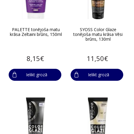
PALETTE tonējoša matu
SYOSS Color Glaze
krāsa Zeltaini brūns, 150ml
tonējoša matu krāsa Vēsi
brūns, 130ml
8,15€
11,50€
Ielikt grozā
Ielikt grozā