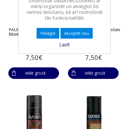
izmantotas sīkdatnes (cookies) ar
mērķi organizēt un atvieglot šis
vietnes lietošanu, kā arī nodrošināt
tās funkcionalitāti.
PALETTE Deluxe tonējošais
PALETTE Deluxe tonējošais
Pielāgot
Akceptēt visu
līdzeklis Ashy Blonde,150ml
līdzeklis Platinum
Blonde,150ml
Lasīt
7,50€
7,50€
Ielikt grozā
Ielikt grozā