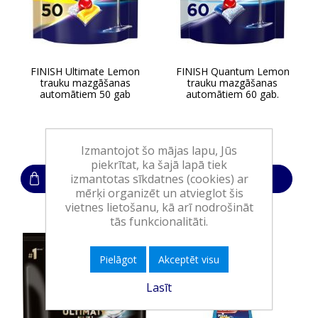
FINISH Ultimate Lemon
FINISH Quantum Lemon
trauku mazgāšanas
trauku mazgāšanas
automātiem 50 gab
automātiem 60 gab.
32,60€
32,60€
Izmantojot šo mājas lapu, Jūs
piekrītat, ka šajā lapā tiek
izmantotas sīkdatnes (cookies) ar
Ielikt grozā
Ielikt grozā
mērķi organizēt un atvieglot šis
vietnes lietošanu, kā arī nodrošināt
tās funkcionalitāti.
Pielāgot
Akceptēt visu
Lasīt