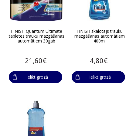
FINISH Quantum Ultimate
FINISH skalotājs trauku
tabletes trauku mazgāšanas
mazgāšanas automātiem
automātiem 30gab
400ml
21,60€
4,80€
Ielikt grozā
Ielikt grozā