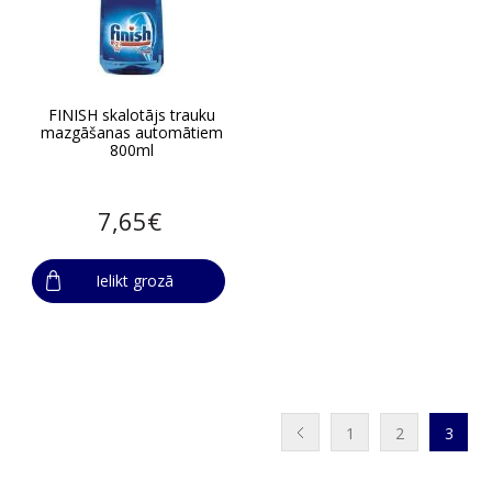
FINISH skalotājs trauku
mazgāšanas automātiem
800ml
7,65€
Ielikt grozā
1
2
3