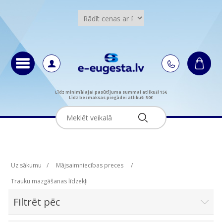
Līdz minimālajai pasūtījuma summai atlikuši 15€
Līdz bezmaksas piegādei atlikuši 50€
Uz sākumu
/
Mājsaimniecības preces
/
Trauku mazgāšanas līdzekļi
Filtrēt pēc