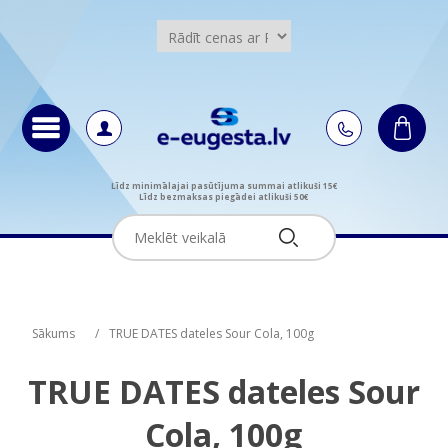
Līdz minimālajai pasūtījuma summai atlikuši 15€
Līdz bezmaksas piegādei atlikuši 50€
Attribute name
Attribute name
Attribute value
Attribute value
Sākums
/
TRUE DATES dateles Sour Cola, 100g
TRUE DATES dateles Sour
Cola, 100g