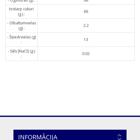
- Ogļhidrāti (g) :
68
tostarp cukuri
66
(g.) :
- Olbaltumvielas
2.2
(g) :
- Šķiedrvielas (g)
13
:
- Sāls [NaCl] (g.)
0.02
:
INFORMĀCIJA