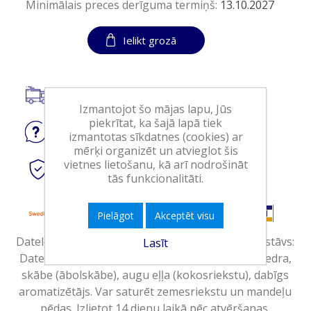
Minimālais preces derīguma termiņš:
13.10.2027
Ielikt grozā
Piegāde visā Latvijā.
Izmantojot šo mājas lapu, Jūs
piekrītat, ka šajā lapā tiek
Jautājiet
par produktu
izmantotas sīkdatnes (cookies) ar
mērķi organizēt un atvieglot šis
vietnes lietošanu, kā arī nodrošināt
Droši
tiešsaistes maksājumi
tās funkcionalitāti.
Pielāgot
Akceptēt visu
Dateles bez kauliņiem ar skābās kolas garšu. Sastāvs:
Lasīt
Dateles (no ārpus ES) (94 %), cigoriņu sakņu šķiedra,
skābe (ābolskābe), augu eļļa (kokosriekstu), dabīgs
aromatizētājs. Var saturēt zemesriekstu un mandeļu
pēdas. Izlietot 14 dienu laikā pēc atvēršanas.