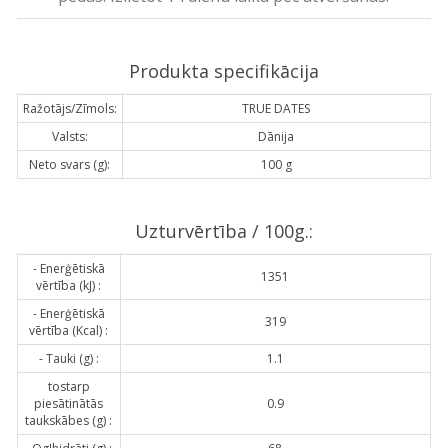
Produkta specifikācija
Ražotājs/Zīmols:
TRUE DATES
Valsts:
Dānija
Neto svars (g):
100 g
Uzturvērtība / 100g.:
- Enerģētiskā
1351
vērtība (kJ) :
- Enerģētiskā
319
vērtība (Kcal) :
- Tauki (g) :
1.1
tostarp
piesātinātās
0.9
taukskābes (g) :