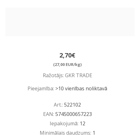
2,70€
(27,00 EUR/kg)
Ražotājs:
GKR TRADE
Pieejamība:
>10 vienības noliktavā
Art.:
522102
EAN:
5745000657223
Iepakojumā:
12
Minimālais daudzums:
1