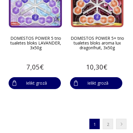
DOMESTOS POWER 5 trio
DOMESTOS POWER 5+ trio
tualetes bloks LAVANDER,
tualetes bloks aroma lux
3x50g
dragonfruit, 3x50g
7,05€
10,30€
Ielikt grozā
Ielikt grozā
1
2