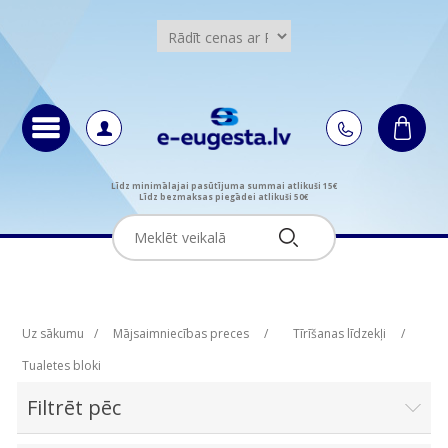
Līdz minimālajai pasūtījuma summai atlikuši 15€
Līdz bezmaksas piegādei atlikuši 50€
Uz sākumu
/
Mājsaimniecības preces
/
Tīrīšanas līdzekļi
/
Tualetes bloki
Filtrēt pēc