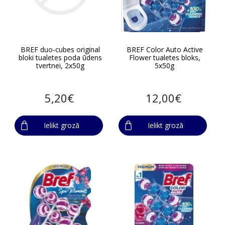
BREF duo-cubes original
BREF Color Auto Active
bloki tualetes poda ūdens
Flower tualetes bloks,
tvertnei, 2x50g
5x50g
5,20€
12,00€
Ielikt grozā
Ielikt grozā