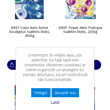
BREF Color Auto Active
BREF Power Aktiv Fruitopia
Eucalyptus tualetes bloks,
tualetes bloks, 2x50g
4x50g
9,95€
5,20€
Izmantojot šo mājas lapu, Jūs
piekrītat, ka šajā lapā tiek
izmantotas sīkdatnes (cookies) ar
Ielikt grozā
Ielikt grozā
mērķi organizēt un atvieglot šis
vietnes lietošanu, kā arī nodrošināt
tās funkcionalitāti.
Pielāgot
Akceptēt visu
Lasīt