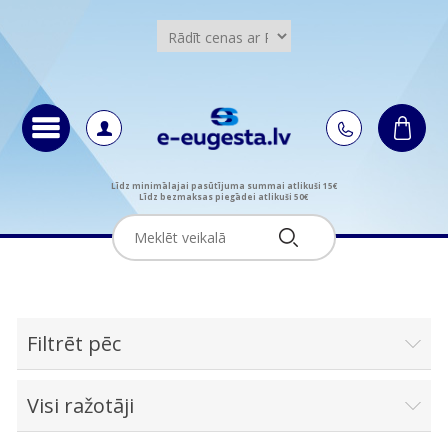
Līdz minimālajai pasūtījuma summai atlikuši 15€
Līdz bezmaksas piegādei atlikuši 50€
Filtrēt pēc
Visi ražotāji