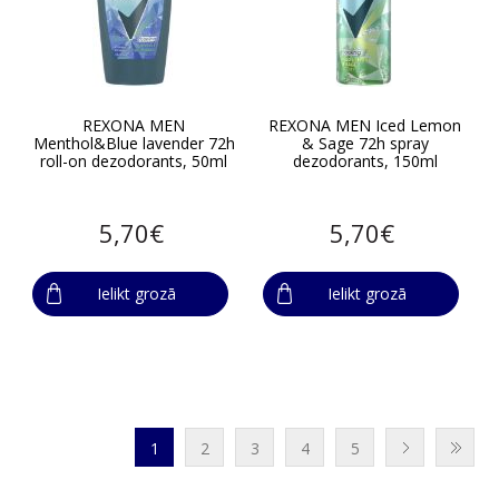
REXONA MEN
REXONA MEN Iced Lemon
Menthol&Blue lavender 72h
& Sage 72h spray
roll-on dezodorants, 50ml
dezodorants, 150ml
5,70€
5,70€
Ielikt grozā
Ielikt grozā
1
2
3
4
5