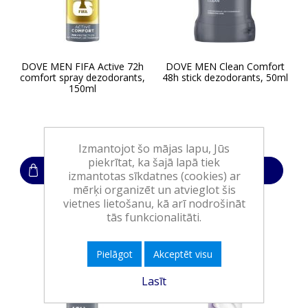
DOVE MEN FIFA Active 72h
DOVE MEN Clean Comfort
comfort spray dezodorants,
48h stick dezodorants, 50ml
150ml
6,30€
5,25€
Izmantojot šo mājas lapu, Jūs
piekrītat, ka šajā lapā tiek
Ielikt grozā
Ielikt grozā
izmantotas sīkdatnes (cookies) ar
mērķi organizēt un atvieglot šis
vietnes lietošanu, kā arī nodrošināt
tās funkcionalitāti.
Pielāgot
Akceptēt visu
Lasīt