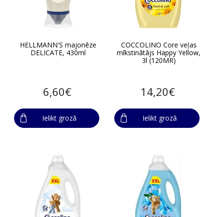
HELLMANN'S majonēze
COCCOLINO Core veļas
DELICATE, 430ml
mīkstinātājs Happy Yellow,
3l (120MR)
6,60€
14,20€
Ielikt grozā
Ielikt grozā