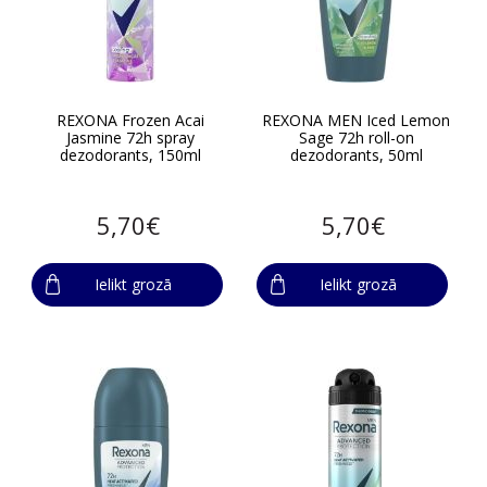
REXONA Frozen Acai
REXONA MEN Iced Lemon
Jasmine 72h spray
Sage 72h roll-on
dezodorants, 150ml
dezodorants, 50ml
5,70€
5,70€
Ielikt grozā
Ielikt grozā