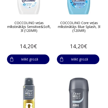
COCCOLINO veļas
COCCOLINO Core veļas
mīkstinātājs Sensitive&Soft,
mīkstinātājs Blue Splash, 3l
3l (120MR)
(120MR)
14,20€
14,20€
Ielikt grozā
Ielikt grozā