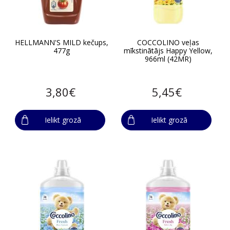
HELLMANN'S MILD kečups,
COCCOLINO veļas
477g
mīkstinātājs Happy Yellow,
966ml (42MR)
3,80€
5,45€
Ielikt grozā
Ielikt grozā