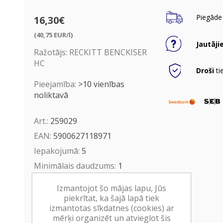
Piegāde 
16,30€
(40,75 EUR/l)
Jautāji
Ražotājs:
RECKITT BENCKISER
HC
Droši
ti
Pieejamība:
>10 vienības
noliktavā
Art.:
259029
EAN:
5900627118971
Iepakojumā:
5
Minimālais daudzums:
1
Minimālais preces derīguma
Izmantojot šo mājas lapu, Jūs
termiņš:
31.03.2029
piekrītat, ka šajā lapā tiek
izmantotas sīkdatnes (cookies) ar
Ielikt grozā
mērķi organizēt un atvieglot šis