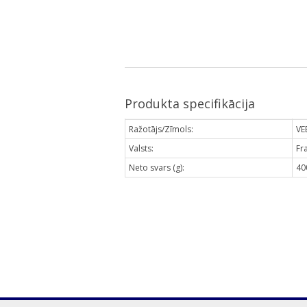
Produkta specifikācija
Ražotājs/Zīmols:
VE
Valsts:
Fr
Neto svars (g):
40