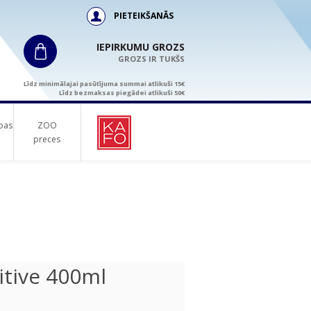
PIETEIKŠANĀS
IEPIRKUMU GROZS
GROZS IR TUKŠS
Līdz minimālajai pasūtījuma summai atlikuši 15€
Līdz bezmaksas piegādei atlikuši 50€
bas
ZOO
preces
itive 400ml