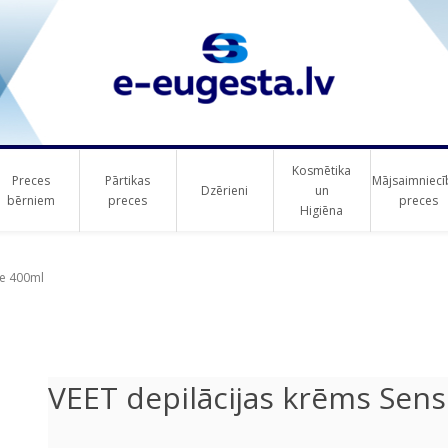
Kosmētika
Preces
Pārtikas
Mājsaimniecī
Dzērieni
un
bērniem
preces
preces
Higiēna
ribute value
ve 400ml
VEET depilācijas krēms Sens