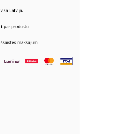
visā Latvijā.
et
par produktu
ešsaistes maksājumi