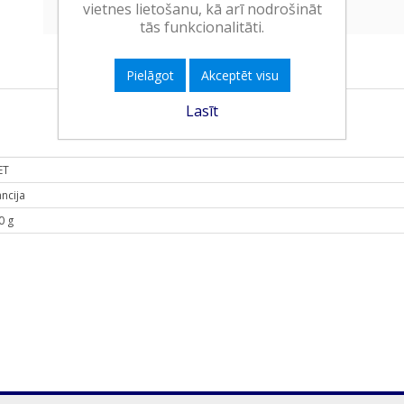
vietnes lietošanu, kā arī nodrošināt
tās funkcionalitāti.
Pielāgot
Akceptēt visu
Lasīt
ET
ancija
0 g