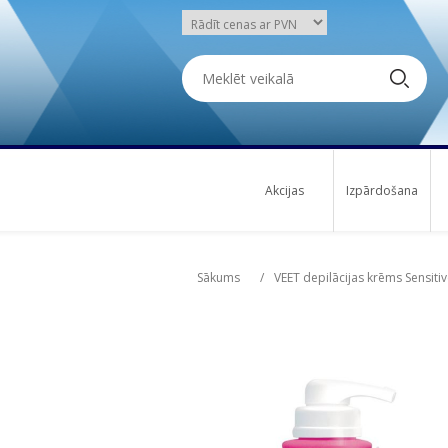
Akcijas
Izpārdošana
Attribute name
Att
Sākums
/
VEET depilācijas krēms Sensiti