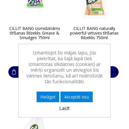
CILLIT BANG izsmidzināms
CILLIT BANG naturally
tīrīšanas līdzeklis Grease &
powerful virtuves tīrīšanas
Smudges 750ml
līdzeklis 750ml
Izmantojot šo mājas lapu, Jūs
8,05€
8,05€
piekrītat, ka šajā lapā tiek
izmantotas sīkdatnes (cookies) ar
mērķi organizēt un atvieglot šis
Ielikt grozā
Ielikt grozā
vietnes lietošanu, kā arī nodrošināt
tās funkcionalitāti.
Pielāgot
Akceptēt visu
Lasīt