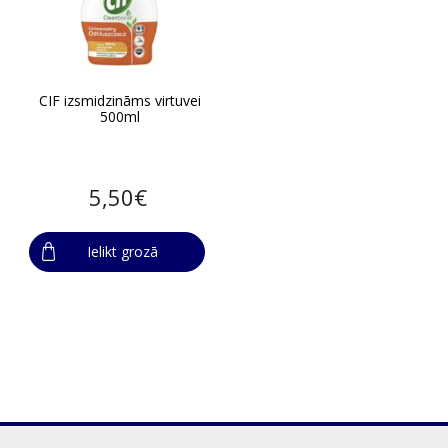
CIF izsmidzināms virtuvei
500ml
5,50€
Ielikt grozā