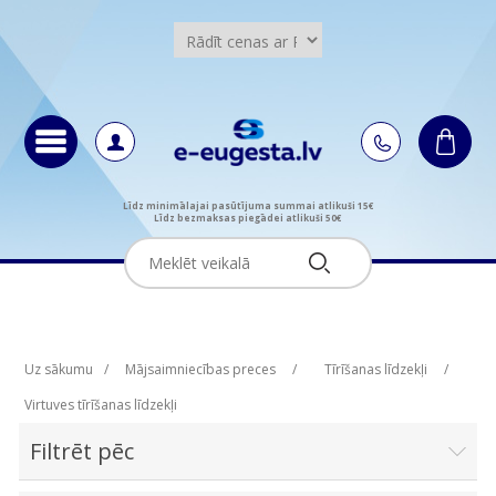
Līdz minimālajai pasūtījuma summai atlikuši 15€
Līdz bezmaksas piegādei atlikuši 50€
Uz sākumu
/
Mājsaimniecības preces
/
Tīrīšanas līdzekļi
/
Virtuves tīrīšanas līdzekļi
Filtrēt pēc