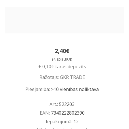
2,40€
(4,80 EUR/l)
+ 0,10€ taras depozīts
Ražotājs:
GKR TRADE
Pieejamība:
>10 vienības noliktavā
Art.:
522203
EAN:
7340222802390
Iepakojumā:
12