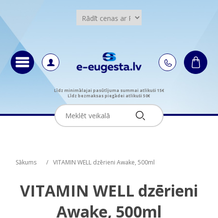
Līdz minimālajai pasūtījuma summai atlikuši 15€
Līdz bezmaksas piegādei atlikuši 50€
Attribute name
Attribute name
Attribute value
Attribute value
Sākums
/
VITAMIN WELL dzērieni Awake, 500ml
VITAMIN WELL dzērieni
Awake, 500ml