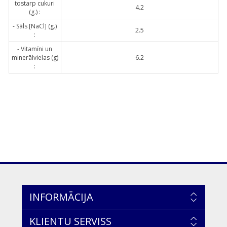
tostarp cukuri
4.2
(g.) :
- Sāls [NaCl] (g.)
2.5
:
- Vitamīni un
minerālvielas (g)
6.2
:
INFORMĀCIJA
KLIENTU SERVISS