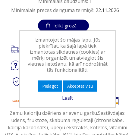
Minimālais daudzums:
1
Minimālais preces derīguma termiņš:
22.11.2026
Ielikt grozā
Izmantojot šo mājas lapu, Jūs
piekrītat, ka šajā lapā tiek
Piegāde visā Latvijā.
izmantotas sīkdatnes (cookies) ar
mērķi organizēt un atvieglot šis
vietnes lietošanu, kā arī nodrošināt
Jautājiet
par produktu
tās funkcionalitāti.
Droši
tiešsaistes maksājumi
Pielāgot
Akceptēt visu
Lasīt
Zemu kaloriju dzēriens ar aveņu garšu.Sastāvdaļas:
ūdens, fruktoze, skābuma regulētāji (citronskābe,
kalcija karbonāts), upeņu ekstrakts, kofeīns, vitamīni
(D3, E, niacīns, folijskābe, B12, biotīns, pantotēnskābe),