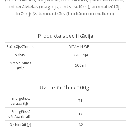
minerālvielas (magnijs, cinks, selēns), aromatizētāji,
krāsojošs koncentrāts (burkānu un melleņu).
Produkta specifikācija
Ražotājs/Zīmols:
VITAMIN WELL
Valsts:
Zviedrija
Neto tilpums
500 ml
(ml):
Uzturvērtība / 100g.:
- Enerģētiskā
71
vērtība (kJ) :
- Enerģētiskā
17
vērtība (Kcal) :
- Ogļhidrāti (g) :
4.2