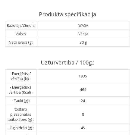
Produkta specifikācija
Ražotājs/Zīmols:
WASA
Valsts:
Vācija
Neto svars (g):
30 g
Uzturvērtība / 100g.:
- Enerģētiskā
1935
vērtība (kJ) :
- Enerģētiskā
464
vērtība (Kcal) :
- Tauki (g) :
24
tostarp
piesātinātās
8
taukskābes (g) :
- Ogļhidrāti (g) :
45