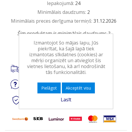
Iepakojumā:
24
Minimālais daudzums:
2
Minimālais preces derīguma termiņš:
31.12.2026
Šim produktam ir minimālais daudzums 2
Izmantojot šo mājas lapu, Jūs
Ielikt grozā
piekrītat, ka šajā lapā tiek
izmantotas sīkdatnes (cookies) ar
mērķi organizēt un atvieglot šis
vietnes lietošanu, kā arī nodrošināt
Piegāde visā Latvijā.
tās funkcionalitāti.
Jautājiet
par produktu
Pielāgot
Akceptēt visu
Lasīt
Droši
tiešsaistes maksājumi