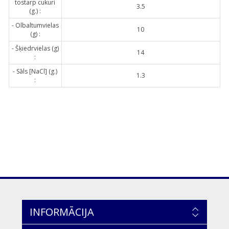
tostarp cukuri
3.5
(g.) :
- Olbaltumvielas
10
(g) :
- Šķiedrvielas (g)
14
:
- Sāls [NaCl] (g.)
1.3
:
INFORMĀCIJA