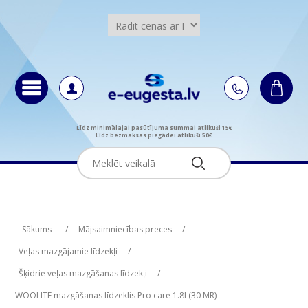
Līdz minimālajai pasūtījuma summai atlikuši 15€
Līdz bezmaksas piegādei atlikuši 50€
Attribute name
Attribute value
Sākums
/
Mājsaimniecības preces
/
Veļas mazgājamie līdzekļi
/
Šķidrie veļas mazgāšanas līdzekļi
/
WOOLITE mazgāšanas līdzeklis Pro care 1.8l (30 MR)