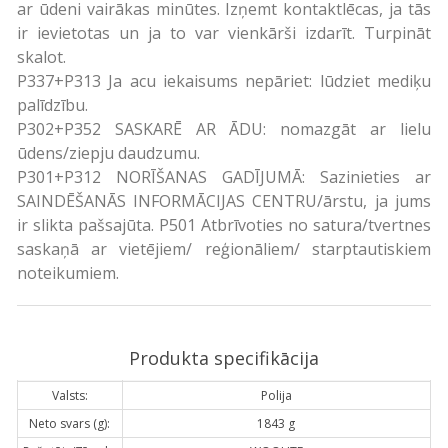
ar ūdeni vairākas minūtes. Izņemt kontaktlēcas, ja tās
ir ievietotas un ja to var vienkārši izdarīt. Turpināt
skalot.
P337+P313 Ja acu iekaisums nepāriet: lūdziet mediķu
palīdzību.
P302+P352 SASKARĒ AR ĀDU: nomazgāt ar lielu
ūdens/ziepju daudzumu.
P301+P312 NORĪŠANAS GADĪJUMĀ: Sazinieties ar
SAINDĒŠANĀS INFORMĀCIJAS CENTRU/ārstu, ja jums
ir slikta pašsajūta. P501 Atbrīvoties no satura/tvertnes
saskaņā ar vietējiem/ reģionāliem/ starptautiskiem
noteikumiem.
Produkta specifikācija
Valsts:
Polija
Neto svars (g):
1843 g