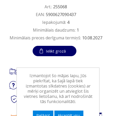
Art.:
255068
EAN:
5900627090437
Iepakojumā:
4
Minimālais daudzums:
1
Minimālais preces derīguma termiņš:
10.08.2027
Ielikt grozā
Piegāde visā Latvijā.
Izmantojot šo mājas lapu, Jūs
piekrītat, ka šajā lapā tiek
Jautājiet
par produktu
izmantotas sīkdatnes (cookies) ar
mērķi organizēt un atvieglot šis
vietnes lietošanu, kā arī nodrošināt
Droši
tiešsaistes maksājumi
tās funkcionalitāti.
Pielāgot
Akceptēt visu