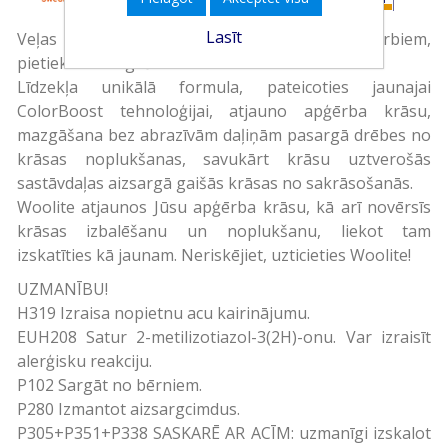
Lasīt
Veļas mazgāšanas līdzeklis smalkiem apģērbiem,
pietiek 30 mazgāšanas reizēm.
Līdzekļa unikālā formula, pateicoties jaunajai
ColorBoost tehnoloģijai, atjauno apģērba krāsu,
mazgāšana bez abrazīvām daļiņām pasargā drēbes no
krāsas noplukšanas, savukārt krāsu uztverošās
sastāvdaļas aizsargā gaišās krāsas no sakrāsošanās.
Woolite atjaunos Jūsu apģērba krāsu, kā arī novērsīs
krāsas izbalēšanu un noplukšanu, liekot tam
izskatīties kā jaunam. Neriskējiet, uzticieties Woolite!
UZMANĪBU!
H319 Izraisa nopietnu acu kairinājumu.
EUH208 Satur 2-metilizotiazol-3(2H)-onu. Var izraisīt
alerģisku reakciju.
P102 Sargāt no bērniem.
P280 Izmantot aizsargcimdus.
P305+P351+P338 SASKARĒ AR ACĪM: uzmanīgi izskalot