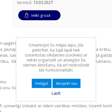
termiņš:
13.03.2027
Ielikt grozā
em apģērbiem, pietiek 60 mazgāšanas reizēm.
Izmantojot šo mājas lapu, Jūs
ies jaunajai ColorBoost tehnoloģijai, atjauno apģērba krā
piekrītat, ka šajā lapā tiek
izmantotas sīkdatnes (cookies) ar
nas, savukārt krāsu uztverošās sastāvdaļas aizsargā gaišā
mērķi organizēt un atvieglot šis
āsu, kā arī novērsīs krāsas izbalēšanu un noplukšanu, 
vietnes lietošanu, kā arī nodrošināt
tās funkcionalitāti.
umu.
Pielāgot
Akceptēt visu
onu. Var izraisīt alerģisku reakciju.
Lasīt
manīgi izskalot ar ūdeni vairākas minūtes. Izņemt kontaktl
t.