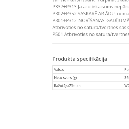
P337+P313 Ja acu iekaisums nepāriet
P302+P352 SASKARĒ AR ĀDU: nomazg
P301+P312 NORĪŠANAS GADĪJUMĀ: S
Atbrīvoties no satura/tvertnes sas
P501 Atbrīvoties no satura/tvertne
Produkta specifikācija
Valsts:
Pol
Neto svars (g):
36
Ražotājs/Zīmols:
WO