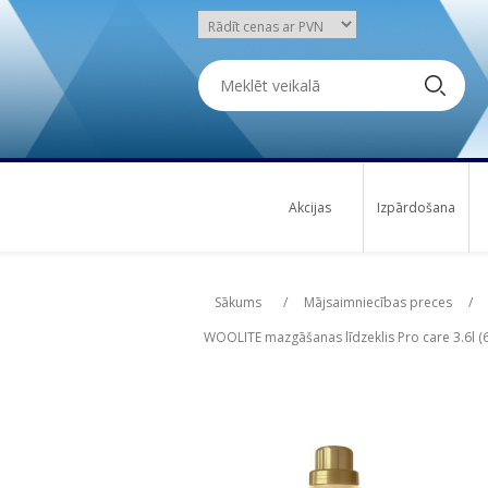
Akcijas
Izpārdošana
Attribute name
Att
Sākums
/
Mājsaimniecības preces
/
WOOLITE mazgāšanas līdzeklis Pro care 3.6l (