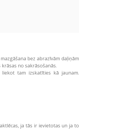
su, mazgāšana bez abrazīvām daļiņām
s krāsas no sakrāsošanās.
liekot tam izskatīties kā jaunam.
ēcas, ja tās ir ievietotas un ja to