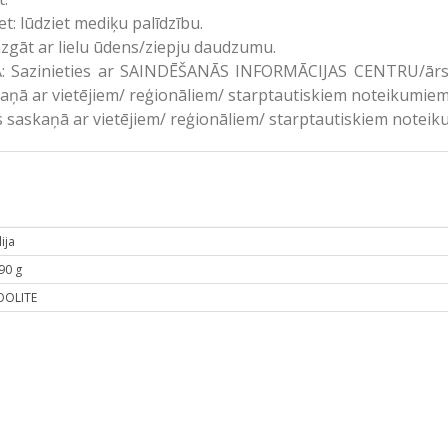
: lūdziet mediķu palīdzību.
āt ar lielu ūdens/ziepju daudzumu.
azinieties ar SAINDĒŠANĀS INFORMĀCIJAS CENTRU/ārstu, 
kaņā ar vietējiem/ reģionāliem/ starptautiskiem noteikumiem
s saskaņā ar vietējiem/ reģionāliem/ starptautiskiem noteik
ija
90 g
OLITE