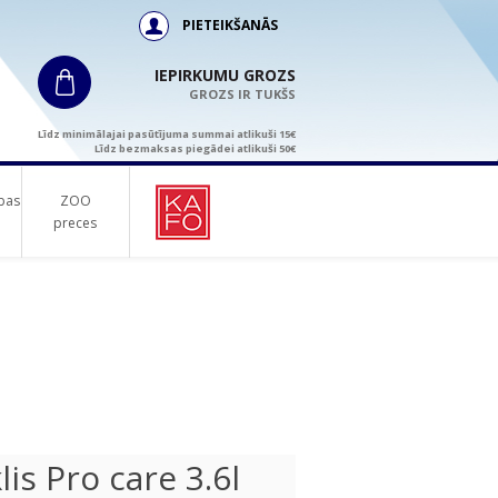
PIETEIKŠANĀS
IEPIRKUMU GROZS
GROZS IR TUKŠS
Līdz minimālajai pasūtījuma summai atlikuši 15€
Līdz bezmaksas piegādei atlikuši 50€
bas
ZOO
preces
s Pro care 3.6l