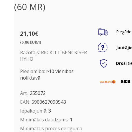
(60 MR)
Piegāde 
21,10€
(5,86 EUR/l)
Jautāji
Ražotājs:
RECKITT BENCKISER
HYHO
Droši
ti
Pieejamība:
>10 vienības
noliktavā
Art.:
255072
EAN:
5900627090543
Iepakojumā:
3
Minimālais daudzums:
1
Minimālais preces derīguma