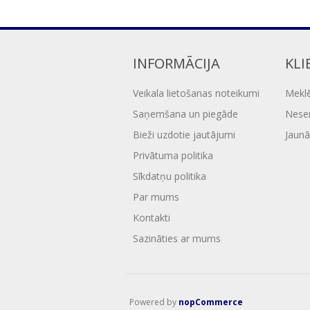
INFORMĀCIJA
KLI
Veikala lietošanas noteikumi
Mekl
Saņemšana un piegāde
Nesen
Bieži uzdotie jautājumi
Jaunā
Privātuma politika
Sīkdatņu politika
Par mums
Kontakti
Sazināties ar mums
Powered by
nopCommerce