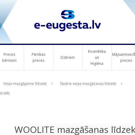
Kosmētika
Preces
Pārtikas
Mājsaimniecī
Dzērieni
un
bērniem
preces
preces
Higiēna
ribute value
Veļas mazgājamie līdzekļi
/
Šķidrie veļas mazgāšanas līdzekļi
/
60 MR)
WOOLITE mazgāšanas līdzekli