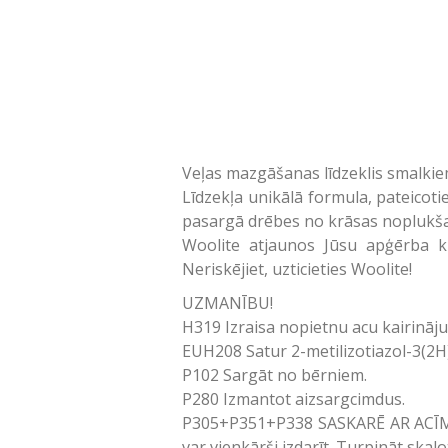
Veļas mazgāšanas līdzeklis smalki
Līdzekļa unikālā formula, pateicot
pasargā drēbes no krāsas noplukša
Woolite atjaunos Jūsu apģērba kr
Neriskējiet, uzticieties Woolite!
UZMANĪBU!
H319 Izraisa nopietnu acu kairināj
EUH208 Satur 2-metilizotiazol-3(2H)-
P102 Sargāt no bērniem.
P280 Izmantot aizsargcimdus.
P305+P351+P338 SASKARĒ AR ACĪM: uz
var vienkārši izdarīt. Turpināt skalo