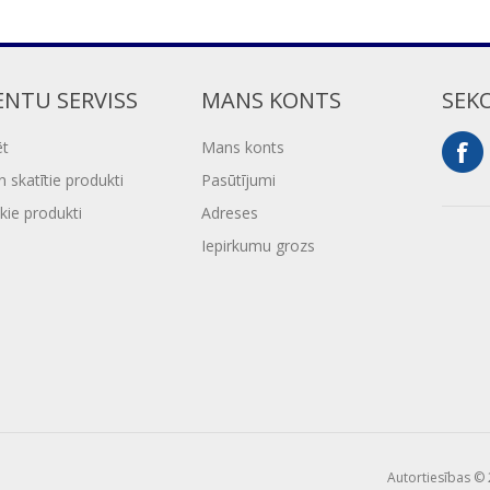
ENTU SERVISS
MANS KONTS
SEK
ēt
Mans konts
 skatītie produkti
Pasūtījumi
kie produkti
Adreses
Iepirkumu grozs
Autortiesības © 