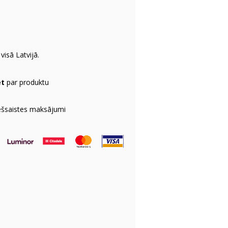
visā Latvijā.
et
par produktu
ešsaistes maksājumi