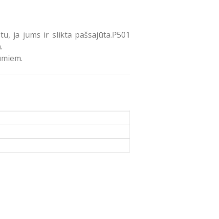
ja jums ir slikta pašsajūta.P501
.
umiem.