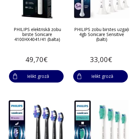
PHILIPS elektriskā zobu
PHILIPS zobu birstes uzgaļi
birste Sonicare
4gb Sonicare Sensitive
4100HX4041/41 (balta)
(balti)
49,70€
33,00€
Ielikt grozā
Ielikt grozā