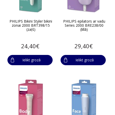
PHILIPS Bikini Styler bikini
PHILIPS epilators ar vadu
zonai 2000 BRT398/15
Series 2000 BRE238/00
(zaļš)
(lillā)
24,40€
29,40€
Ielikt grozā
Ielikt grozā