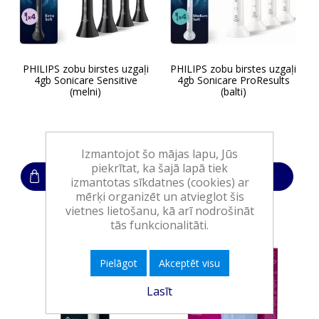
PHILIPS zobu birstes uzgaļi
PHILIPS zobu birstes uzgaļi
4gb Sonicare Sensitive
4gb Sonicare ProResults
(melni)
(balti)
33,00€
26,00€
Izmantojot šo mājas lapu, Jūs
piekrītat, ka šajā lapā tiek
Ielikt grozā
Ielikt grozā
izmantotas sīkdatnes (cookies) ar
mērķi organizēt un atvieglot šis
vietnes lietošanu, kā arī nodrošināt
tās funkcionalitāti.
-31%
IZPĀRDOŠANA
Pielāgot
Akceptēt visu
Lasīt