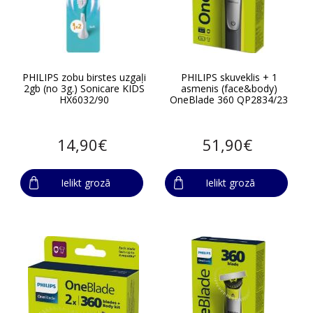
PHILIPS zobu birstes uzgaļi
PHILIPS skuveklis + 1
2gb (no 3g.) Sonicare KIDS
asmenis (face&body)
HX6032/90
OneBlade 360 QP2834/23
14,90€
51,90€
Ielikt grozā
Ielikt grozā