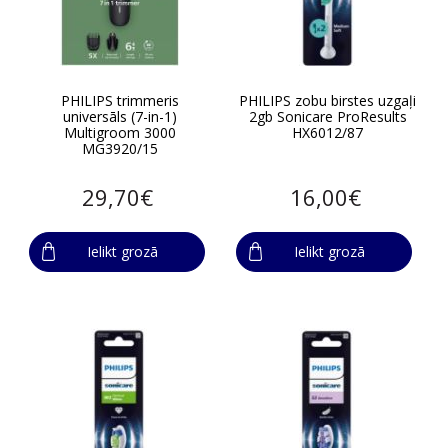
PHILIPS trimmeris
PHILIPS zobu birstes uzgaļi
universāls (7-in-1)
2gb Sonicare ProResults
Multigroom 3000
HX6012/87
MG3920/15
29,70€
16,00€
Ielikt grozā
Ielikt grozā