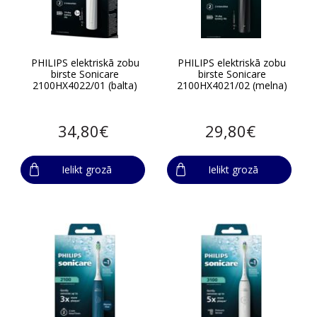
PHILIPS elektriskā zobu
PHILIPS elektriskā zobu
birste Sonicare
birste Sonicare
2100HX4022/01 (balta)
2100HX4021/02 (melna)
34,80€
29,80€
Ielikt grozā
Ielikt grozā