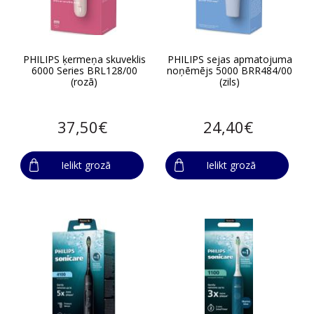
PHILIPS ķermeņa skuveklis
PHILIPS sejas apmatojuma
6000 Series BRL128/00
noņēmējs 5000 BRR484/00
(rozā)
(zils)
37,50€
24,40€
Ielikt grozā
Ielikt grozā