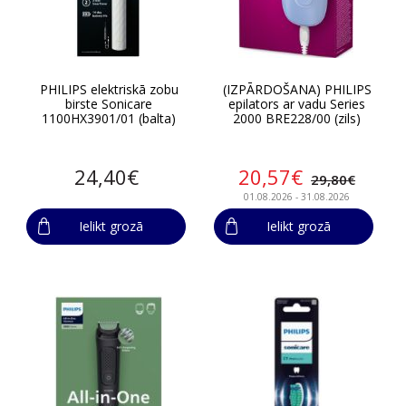
PHILIPS elektriskā zobu
(IZPĀRDOŠANA) PHILIPS
birste Sonicare
epilators ar vadu Series
1100HX3901/01 (balta)
2000 BRE228/00 (zils)
24,40€
20,57€
29,80€
01.08.2026 - 31.08.2026
Ielikt grozā
Ielikt grozā