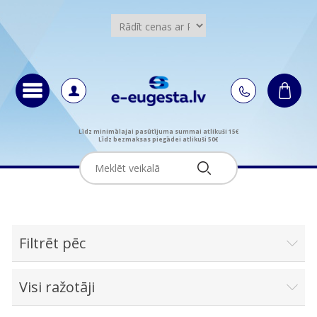
Līdz minimālajai pasūtījuma summai atlikuši 15€
Līdz bezmaksas piegādei atlikuši 50€
Filtrēt pēc
Visi ražotāji