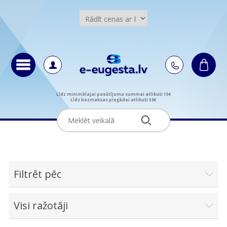
Līdz minimālajai pasūtījuma summai atlikuši 15€
Līdz bezmaksas piegādei atlikuši 50€
Filtrēt pēc
Visi ražotāji