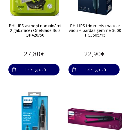
PHILIPS asmeņi nomaināmi
PHILIPS trimmeris matu ar
2 gab.(face) OneBlade 360
vadu + bārdas ķemme 3000
QP420/50
HC3505/15
27,80€
22,90€
Ielikt grozā
Ielikt grozā