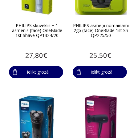
PHILIPS skuveklis + 1
PHILIPS asmeņi nomaināmi
asmenis (face) OneBlade
2gb (face) OneBlade 1st Sh
1st Shave QP1324/20
QP225/50
27,80€
25,50€
Ielikt grozā
Ielikt grozā