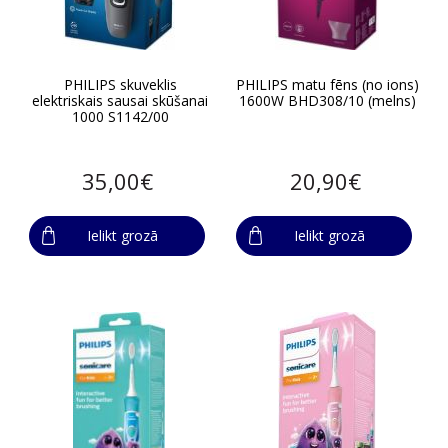
PHILIPS skuveklis
PHILIPS matu fēns (no ions)
elektriskais sausai skūšanai
1600W BHD308/10 (melns)
1000 S1142/00
35,00€
20,90€
Ielikt grozā
Ielikt grozā