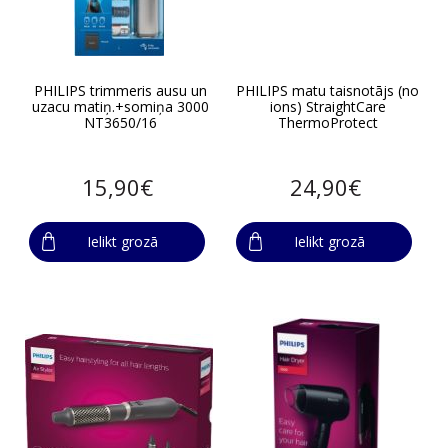
PHILIPS trimmeris ausu un
PHILIPS matu taisnotājs (no
uzacu matiņ.+somiņa 3000
ions) StraightCare
NT3650/16
ThermoProtect
15,90€
24,90€
Ielikt grozā
Ielikt grozā