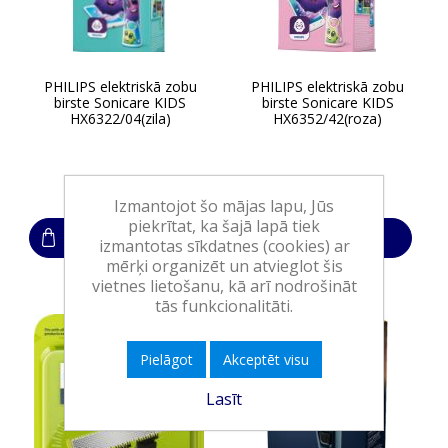
PHILIPS elektriskā zobu
PHILIPS elektriskā zobu
birste Sonicare KIDS
birste Sonicare KIDS
HX6322/04(zila)
HX6352/42(roza)
54,70€
54,70€
Izmantojot šo mājas lapu, Jūs
piekrītat, ka šajā lapā tiek
Ielikt grozā
Ielikt grozā
izmantotas sīkdatnes (cookies) ar
mērķi organizēt un atvieglot šis
vietnes lietošanu, kā arī nodrošināt
tās funkcionalitāti.
Pielāgot
Akceptēt visu
Lasīt