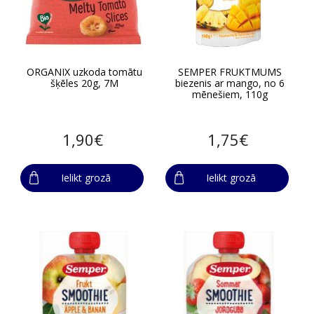
ORGANIX uzkoda tomātu
SEMPER FRUKTMUMS
šķēles 20g, 7M
biezenis ar mango, no 6
mēnešiem, 110g
1,90€
1,75€
Ielikt grozā
Ielikt grozā