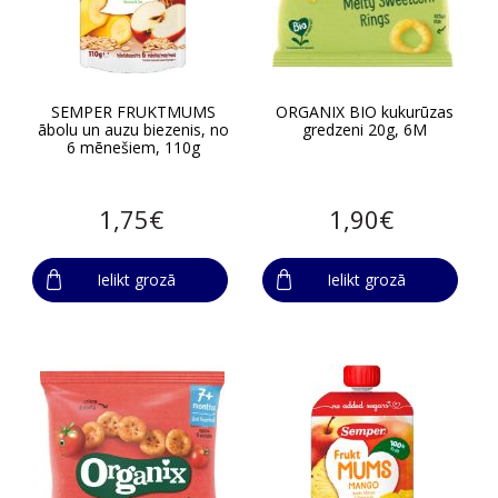
SEMPER FRUKTMUMS
ORGANIX BIO kukurūzas
ābolu un auzu biezenis, no
gredzeni 20g, 6M
6 mēnešiem, 110g
1,75€
1,90€
Ielikt grozā
Ielikt grozā