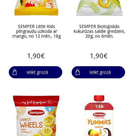
SEMPER Little Kids
SEMPER Bioloģiskās
pilngraudu uzkoda ar
kukurūzas saldie gredzeni,
mango, no 12 mēn., 18g
20g, no 6mēn.
1,90€
1,90€
Ielikt grozā
Ielikt grozā