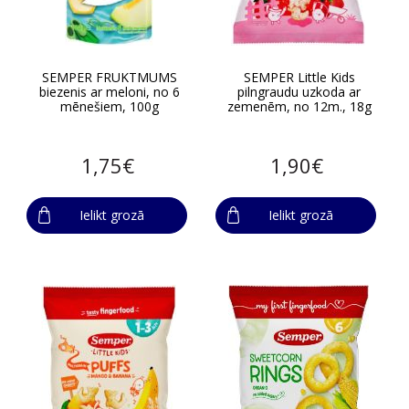
SEMPER FRUKTMUMS
SEMPER Little Kids
biezenis ar meloni, no 6
pilngraudu uzkoda ar
mēnešiem, 100g
zemenēm, no 12m., 18g
1,75€
1,90€
Ielikt grozā
Ielikt grozā