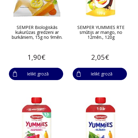
SEMPER Bioloģiskās
SEMPER YUMMIES RTE
kukurūzas gredzeni ar
smūtijs ar mango, no
burkāniem, 15g no 9mēn.
12mēn., 120g
1,90€
2,05€
Ielikt grozā
Ielikt grozā