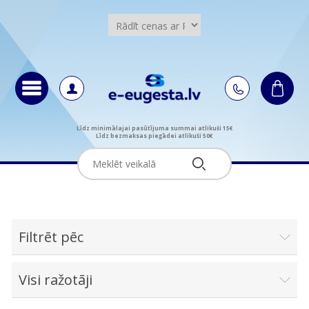
Līdz minimālajai pasūtījuma summai atlikuši 15€
Līdz bezmaksas piegādei atlikuši 50€
Filtrēt pēc
Visi ražotāji