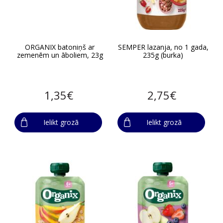
ORGANIX batoniņš ar
SEMPER lazanja, no 1 gada,
zemenēm un āboliem, 23g
235g (burka)
1,35€
2,75€
Ielikt grozā
Ielikt grozā