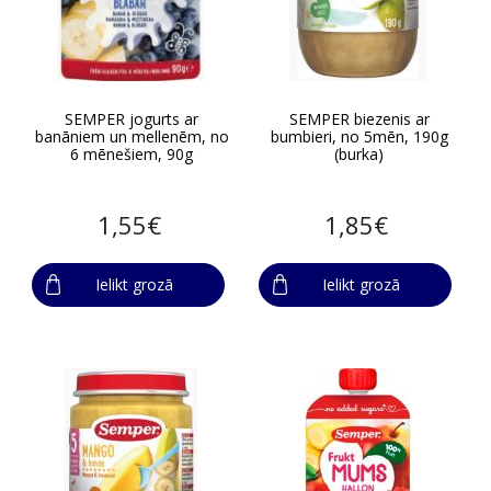
SEMPER jogurts ar
SEMPER biezenis ar
banāniem un mellenēm, no
bumbieri, no 5mēn, 190g
6 mēnešiem, 90g
(burka)
1,55€
1,85€
Ielikt grozā
Ielikt grozā