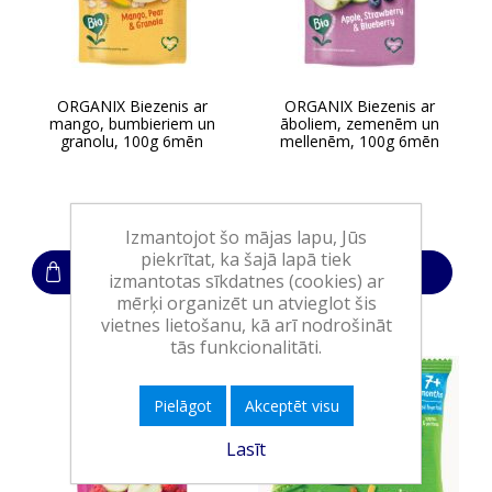
ORGANIX Biezenis ar
ORGANIX Biezenis ar
mango, bumbieriem un
āboliem, zemenēm un
granolu, 100g 6mēn
mellenēm, 100g 6mēn
1,85€
1,85€
Izmantojot šo mājas lapu, Jūs
piekrītat, ka šajā lapā tiek
Ielikt grozā
Ielikt grozā
izmantotas sīkdatnes (cookies) ar
mērķi organizēt un atvieglot šis
vietnes lietošanu, kā arī nodrošināt
tās funkcionalitāti.
Pielāgot
Akceptēt visu
Lasīt