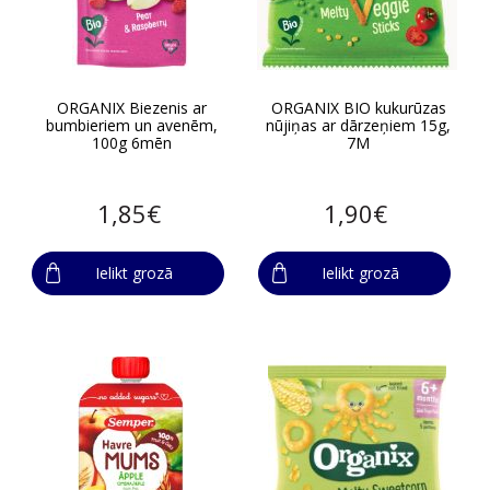
ORGANIX Biezenis ar
ORGANIX BIO kukurūzas
bumbieriem un avenēm,
nūjiņas ar dārzeņiem 15g,
100g 6mēn
7M
1,85€
1,90€
Ielikt grozā
Ielikt grozā