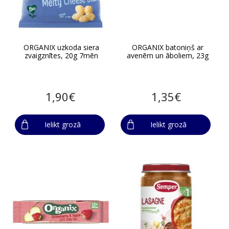
ORGANIX uzkoda siera
ORGANIX batoniņš ar
zvaigznītes, 20g 7mēn
avenēm un āboliem, 23g
1,90€
1,35€
Ielikt grozā
Ielikt grozā