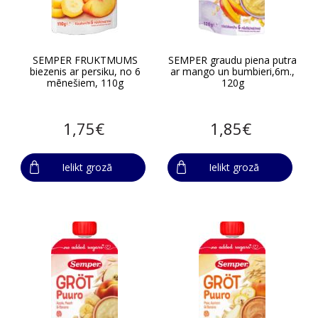
SEMPER FRUKTMUMS
SEMPER graudu piena putra
biezenis ar persiku, no 6
ar mango un bumbieri,6m.,
mēnešiem, 110g
120g
1,75€
1,85€
Ielikt grozā
Ielikt grozā