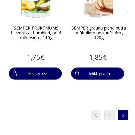
SEMPER FRUKTMUMS
SEMPER graudu piena putra
biezenis ar bumbieri, no 6
ar āboliem un kanēli,6m.,
mēnešiem, 110g
120g
1,75€
1,85€
Ielikt grozā
Ielikt grozā
1
2