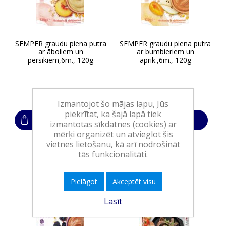
SEMPER graudu piena putra
SEMPER graudu piena putra
ar āboliem un
ar bumbieriem un
persikiem,6m., 120g
aprik.,6m., 120g
1,85€
1,85€
Izmantojot šo mājas lapu, Jūs
piekrītat, ka šajā lapā tiek
Ielikt grozā
Ielikt grozā
izmantotas sīkdatnes (cookies) ar
mērķi organizēt un atvieglot šis
vietnes lietošanu, kā arī nodrošināt
tās funkcionalitāti.
Pielāgot
Akceptēt visu
Lasīt