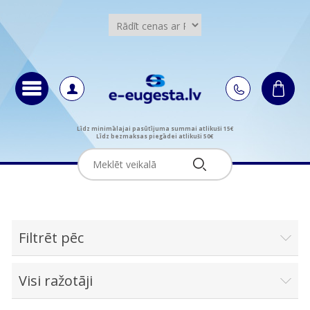
Līdz minimālajai pasūtījuma summai atlikuši 15€
Līdz bezmaksas piegādei atlikuši 50€
Filtrēt pēc
Visi ražotāji