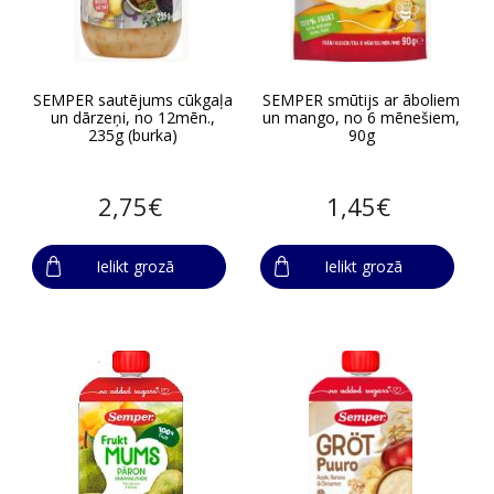
SEMPER sautējums cūkgaļa
SEMPER smūtijs ar āboliem
un dārzeņi, no 12mēn.,
un mango, no 6 mēnešiem,
235g (burka)
90g
2,75€
1,45€
Ielikt grozā
Ielikt grozā