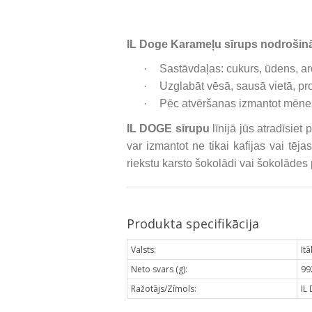
IL Doge Karameļu sīrups nodrošinā
·
Sastāvdaļas: cukurs, ūdens, aro
·
Uzglabāt vēsā, sausā vietā, pr
·
Pēc atvēršanas izmantot mēneša
IL DOGE sīrupu
līnijā jūs atradīsiet 
var izmantot ne tikai kafijas vai tē
riekstu karsto šokolādi vai šokolādes 
Produkta specifikācija
Valsts:
Itā
Neto svars (g):
99
Ražotājs/Zīmols:
IL