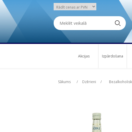
Akcijas
Izpārdošana
Attribute name
Attribute name
Att
Att
Sākums
/
Dzērieni
/
Bezalkoholisk