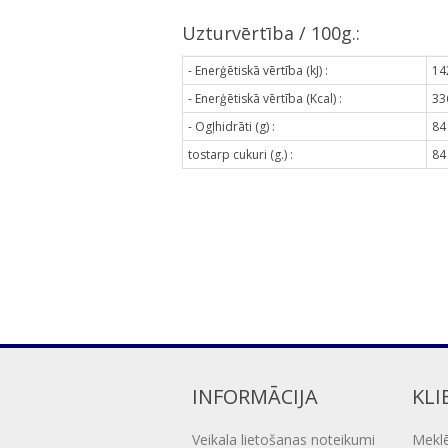
Uzturvērtība / 100g.:
- Enerģētiskā vērtība (kJ) :
14
- Enerģētiskā vērtība (Kcal) :
33
- Ogļhidrāti (g) :
84
tostarp cukuri (g.) :
84
INFORMĀCIJA
KLI
Veikala lietošanas noteikumi
Mekl