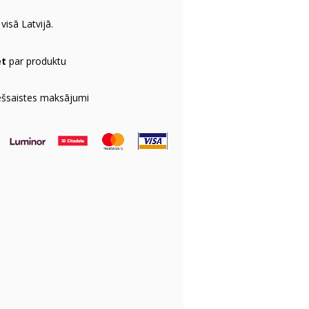
visā Latvijā.
et
par produktu
ešsaistes maksājumi