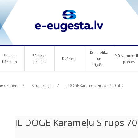
Kosmētika
Preces
Pārtikas
Mājsaimniecī
Dzērieni
un
bērniem
preces
preces
Higiēna
ribute value
ribute value
ie dzērieni
/
Sīrupi kafijai
/
IL DOGE Karameļu Sīrups 700ml D
IL DOGE Karameļu Sīrups 7