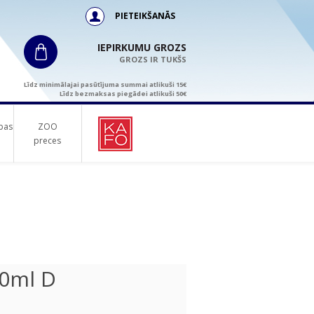
PIETEIKŠANĀS
IEPIRKUMU GROZS
GROZS IR TUKŠS
Līdz minimālajai pasūtījuma summai atlikuši 15€
Līdz bezmaksas piegādei atlikuši 50€
bas
ZOO
preces
00ml D