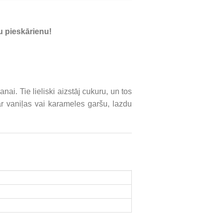
 pieskārienu!
nai. Tie lieliski aizstāj cukuru, un tos
ar vaniļas vai karameles garšu, lazdu