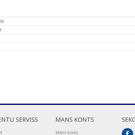
28
6
ENTU SERVISS
MANS KONTS
SEK
ēt
Mans konts