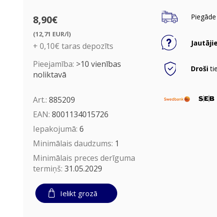
Piegāde 
8,90€
(12,71 EUR/l)
Jautāji
+ 0,10€ taras depozīts
Pieejamība:
>10 vienības
Droši
ti
noliktavā
Art.:
885209
EAN:
8001134015726
Iepakojumā:
6
Minimālais daudzums:
1
Minimālais preces derīguma
termiņš:
31.05.2029
Ielikt grozā