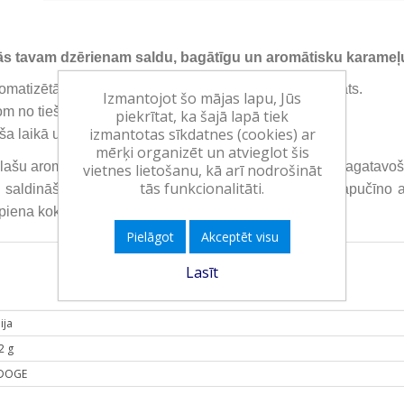
s tavam dzērienam saldu, bagātīgu un aromātisku karameļu
matizētāji, krāsviela: E150d, konservants: kālija sorbāts.
Izmantojot šo mājas lapu, Jūs
om no tiešiem saules stariem un/vai siltuma avotiem.
piekrītat, ka šajā lapā tiek
izmantotas sīkdatnes (cookies) ar
 laikā un glabāt aizvērtu.
mērķi organizēt un atvieglot šis
plašu aromatizētu sīrupu klāstu kas īpaši radīti kafijas pagatavoša
vietnes lietošanu, kā arī nodrošināt
tās funkcionalitāti.
jas saldināšanai, bet arī, piemēram, pagatavot mājās kapučīno 
piena kokteiļus.
Pielāgot
Akceptēt visu
Lasīt
lija
2 g
 DOGE