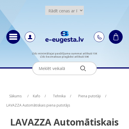
Līdz minimālajai pasūtījuma summai atlikuši 15€
Līdz bezmaksas piegādei atlikuši 50€
Attribute name
Attribute value
Sākums
/
Kafo
/
Tehnika
/
Piena putotāji
/
LAVAZZA Automātiskais piena putotājs
LAVAZZA Automātiskais