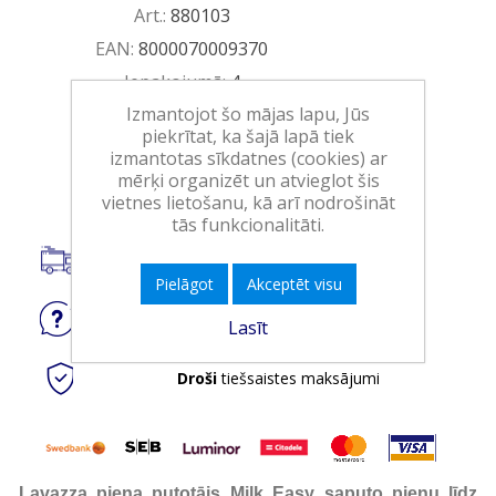
Art.:
880103
EAN:
8000070009370
Iepakojumā:
4
Izmantojot šo mājas lapu, Jūs
Minimālais daudzums:
1
piekrītat, ka šajā lapā tiek
izmantotas sīkdatnes (cookies) ar
Ielikt grozā
mērķi organizēt un atvieglot šis
vietnes lietošanu, kā arī nodrošināt
tās funkcionalitāti.
Piegāde visā Latvijā.
Pielāgot
Akceptēt visu
Jautājiet
par produktu
Lasīt
Droši
tiešsaistes maksājumi
Lavazza piena putotājs Milk Easy saputo pienu līdz