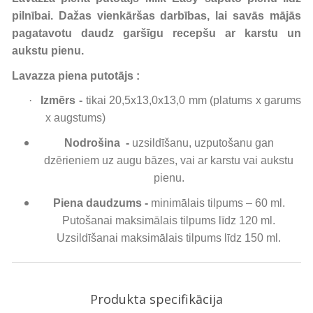
pilnībai. Dažas vienkāršas darbības, lai savās mājās
pagatavotu daudz garšīgu recepšu ar karstu un
aukstu pienu.
Lavazza piena putotājs :
·
Izmērs -
tikai 20,5x13,0x13,0 mm (platums x garums
x augstums)
Nodrošina -
uzsildīšanu, uzputošanu gan
dzērieniem uz augu bāzes, vai ar karstu vai aukstu
pienu.
Piena daudzums -
minimālais tilpums – 60 ml.
Putošanai maksimālais tilpums līdz 120 ml.
Uzsildīšanai maksimālais tilpums līdz 150 ml.
Produkta specifikācija